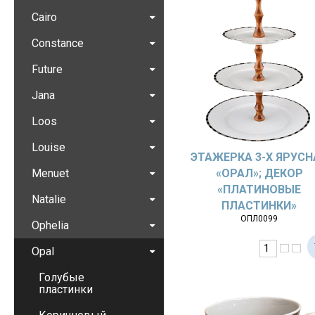
Cairo
Constance
Future
Jana
Loos
Louise
ЭТАЖЕРКА 3-Х ЯРУСН
Menuet
«OPAЛ»; ДЕКОР
«ПЛАТИНОВЫЕ
Natalie
ПЛАСТИНКИ»
ОПЛ0099
Ophelia
Opal
Голубые
пластинки