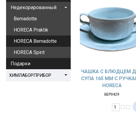
Недекорированный
Bernadotte
HORECA Praktik
HORECA Bernadotte
HORECA Spirit
Подарки
ЧАШКА С БЛЮДЦЕМ 
ХИМЛАБОРПРИБОР
СУПА 165 ММ С РУЧК
HORECA
БЕР0429