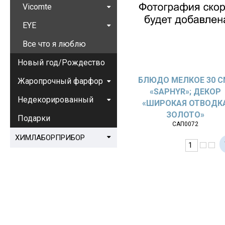
Vicomte
EYE
Все что я люблю
Новый год/Рождество
БЛЮДО МЕЛКОЕ 30 С
Жаропрочный фарфор
«SAPHYR»; ДЕКОР
Недекорированный
«ШИРОКАЯ ОТВОДК
ЗОЛОТО»
Подарки
САП0072
ХИМЛАБОРПРИБОР