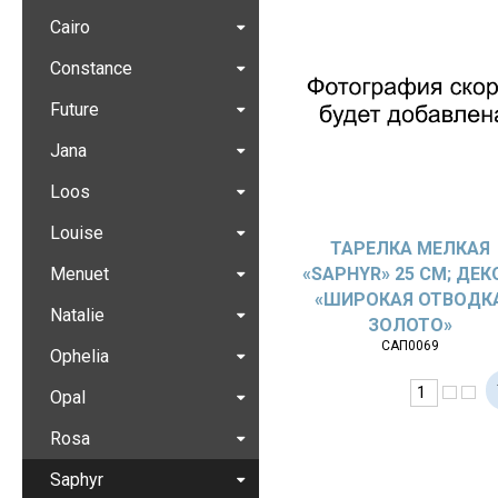
Cairo
Constance
Future
Jana
Loos
Louise
ТАРЕЛКА МЕЛКАЯ
Menuet
«SAPHYR» 25 СМ; ДЕК
«ШИРОКАЯ ОТВОДК
Natalie
ЗОЛОТО»
САП0069
Ophelia
Opal
Rosa
Saphyr