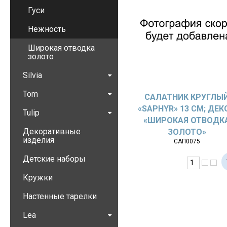
Гуси
Нежность
Широкая отводка
золото
Silvia
Tom
САЛАТНИК КРУГЛЫ
«SAPHYR» 13 СМ; ДЕК
Tulip
«ШИРОКАЯ ОТВОДК
Декоративные
ЗОЛОТО»
изделия
САП0075
Детские наборы
Кружки
Настенные тарелки
Lea