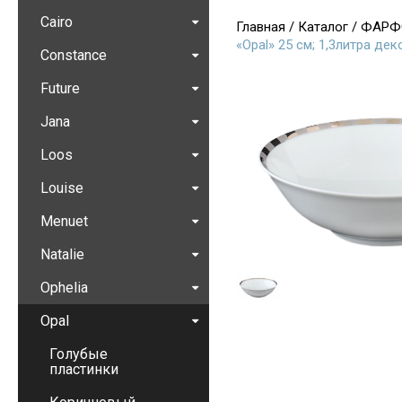
Cairo
Главная
/
Каталог
/
ФАРФ
«Opal» 25 см; 1,3литра де
Constance
Future
Jana
Loos
Louise
Menuet
Natalie
Ophelia
Opal
Голубые
пластинки