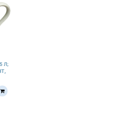
5 Л;
Т,