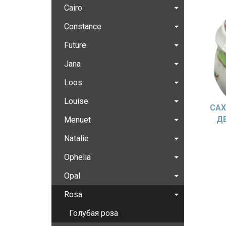
Cairo
Constance
Future
Jana
Loos
Louise
САХ
Д
Menuet
Natalie
Ophelia
Opal
Rosa
Голубая роза