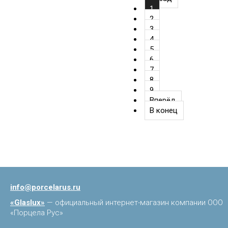
1
2
3
4
5
6
7
8
9
Вперёд
В конец
info@porcelarus.ru
«Glaslux»
— официальный интернет-магазин компании ООО
«Порцела Рус»