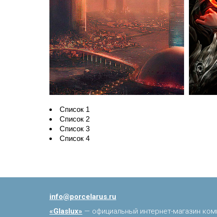
Список 1
Список 2
Список 3
Список 4
info@porcelarus.ru
«Glaslux»
— официальный интернет-магазин ком