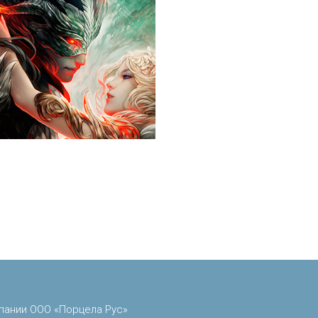
пании ООО «Порцела Рус»