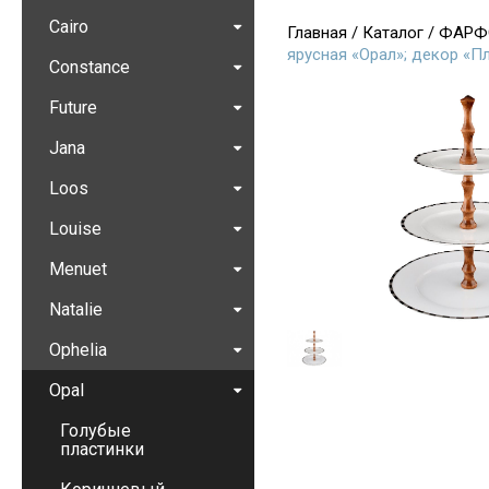
Cairo
Главная
/
Каталог
/
ФАРФ
ярусная «Opaл»; декор «П
Constance
Future
Jana
Loos
Louise
Menuet
Natalie
Ophelia
Opal
Голубые
пластинки