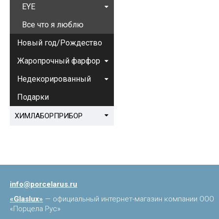
EYE
Все что я люблю
Новый год/Рождество
Жаропрочный фарфор
Недекорированный
Подарки
ХИМЛАБОРПРИБОР
info@porcelarus.ru
«Glaslux»
— официальный интернет-магазин компании ООО
«Порцела Рус»