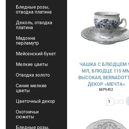
Бледные розы,
отводка платина
Деколь, отводка
платина
Мадонна
перламутр
Мейсенский букет
Мелкие цветы
ЧАШКА С БЛЮДЦЕМ 
МЛ, БЛЮДЦЕ 115 М
Отводка золото
ВЫСОКАЯ, BERNADOTT
ДЕКОР «МЕЧТА»
Синие мелкие
БЕР0452
цветы
Цветочный декор
Охотничьи
сюжеты
Бледные розы,