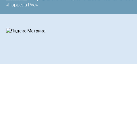
«Порцела Рус»