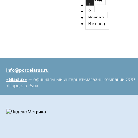
1
2
Вперёд
В конец
info@porcelarus.ru
«Glaslux»
— официальный интернет-магазин компании ООО
«Порцела Рус»