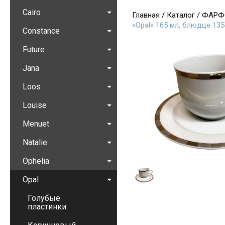
Cairo
Главная
/
Каталог
/
ФАРФ
«Opal» 165 мл, блюдце 13
Constance
Future
Jana
Loos
Louise
Menuet
Natalie
Ophelia
Opal
Голубые
пластинки