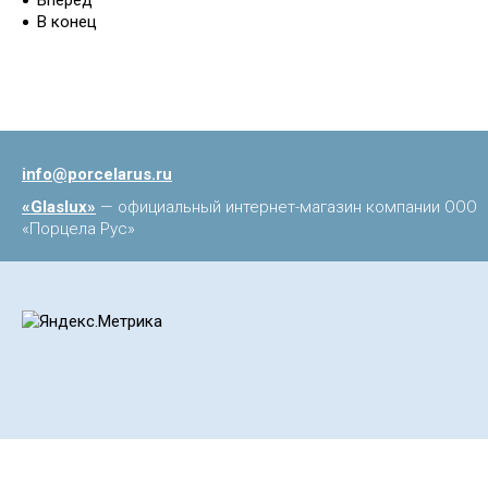
Вперёд
В конец
info@porcelarus.ru
«Glaslux»
— официальный интернет-магазин компании ООО
«Порцела Рус»