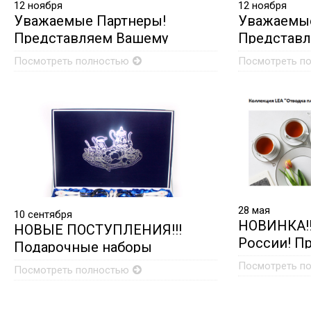
12
ноября
12
ноября
Уважаемые Партнеры!
Уважаемые
Представляем Вашему
Представ
вниманию новую коллекцию
вниманию 
Посмотреть полностью
Посмотреть п
с декором «МЕЧТА» на форме
(Викомте)
«BERNADOTTE»
«Золотые 
Мейсенски
28
мая
10
сентября
НОВИНКА!!
НОВЫЕ ПОСТУПЛЕНИЯ!!!
России! П
Подарочные наборы
Вашему в
столовых приборов из
Посмотреть п
Посмотреть полностью
коллекции
коллекции Bernadotte!