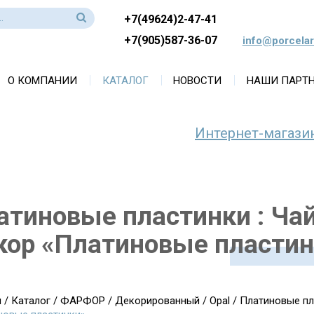
+7(49624)2-47-41
+7(905)587-36-07
info@porcelar
О КОМПАНИИ
КАТАЛОГ
НОВОСТИ
НАШИ ПАРТ
Интернет-магази
атиновые пластинки : Чайн
кор «Платиновые пластин
я
/
Каталог
/
ФАРФОР
/
Декорированный
/
Opal
/
Платиновые пл