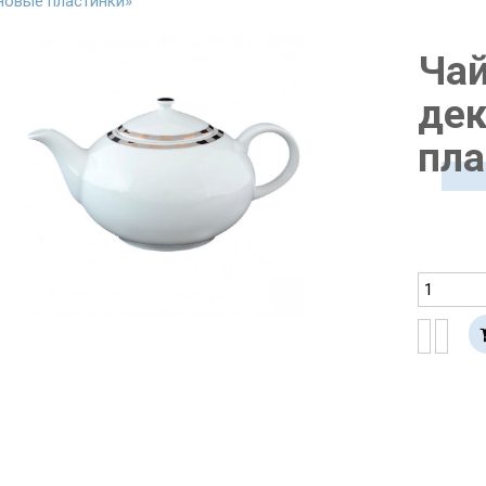
новые пластинки»
Чай
дек
пла