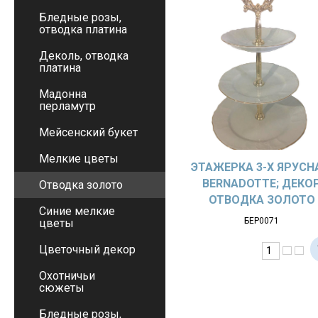
Бледные розы,
отводка платина
Деколь, отводка
платина
Мадонна
перламутр
Мейсенский букет
Мелкие цветы
ЭТАЖЕРКА 3-Х ЯРУСН
BERNADOTTE; ДЕКО
Отводка золото
ОТВОДКА ЗОЛОТО
Синие мелкие
БЕР0071
цветы
Цветочный декор
Охотничьи
сюжеты
Бледные розы,