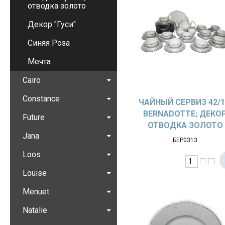
отводка золото
Декор "Гуси"
Синяя Роза
Мечта
Cairo
Constance
ЧАЙНЫЙ СЕРВИЗ 42/1
BERNADOTTE; ДЕКО
Future
ОТВОДКА ЗОЛОТО
Jana
БЕР0313
Loos
Louise
Menuet
Natalie