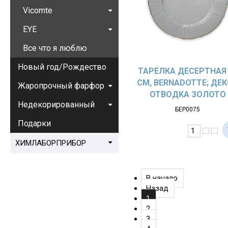
Vicomte
EYE
Все что я люблю
Новый год/Рождество
ТАРЕЛКА ДЕСЕРТНАЯ 
СМ, BERNADOTTE; ДЕ
Жаропрочный фарфор
ОТВОДКА ЗОЛОТО
Недекорированный
БЕР0075
Подарки
ХИМЛАБОРПРИБОР
В начало
Назад
1
2
3