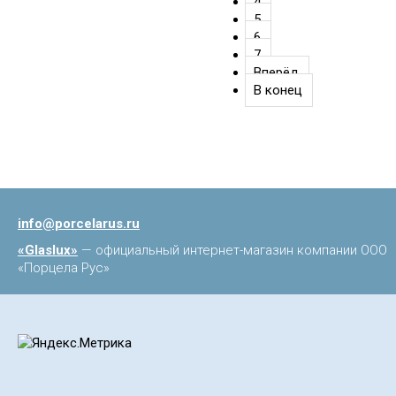
4
5
6
7
Вперёд
В конец
info@porcelarus.ru
«Glaslux»
— официальный интернет-магазин компании ООО
«Порцела Рус»