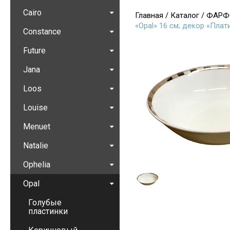
Cairo
Главная
/
Каталог
/
ФАРФ
«Opal» 16 см; декор «Пла
Constance
Future
Jana
Loos
Louise
Menuet
Natalie
Ophelia
Opal
Голубые
пластинки