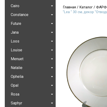
Cairo
Главная
/
Каталог
/
ФАРФ
"Lea " 30 см; декор "Отво
Constance
Future
Jana
Loos
Louise
Menuet
Natalie
Ophelia
Opal
Rosa
Saphyr