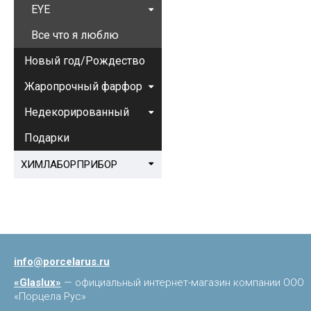
EYE
Все что я люблю
Новый год/Рождество
Жаропрочный фарфор
Недекорированный
Подарки
ХИМЛАБОРПРИБОР
info@porcelarus.ru
«Glaslux»
— официальный интернет-магазин компании ООО
«Порцела Рус»