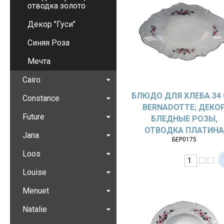
отводка золото
Декор "Гуси"
Синяя Роза
Мечта
Cairo
БЛЮДО ДЛЯ ХЛЕБА 34 
Constance
BERNADOTTE; ДЕКО
Future
БЛЕДНЫЕ РОЗЫ,
ОТВОДКА ПЛАТИН
Jana
БЕР0175
Loos
Louise
Menuet
Natalie