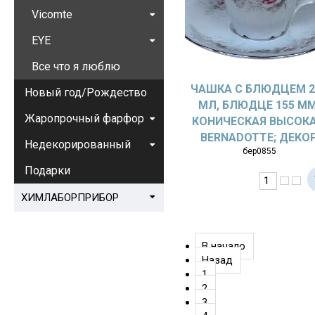
Vicomte
EYE
Все что я люблю
ЧАШКА С БЛЮДЦЕМ 2
Новый год/Рождество
МЛ, БЛЮДЦЕ 155 ММ
Жаропрочный фарфор
КОНИЧЕСКАЯ ВЫСОКА
BERNADOTTE; ДЕКО
Недекорированный
бер0855
«БЛЕДНЫЕ РОЗЫ,
ОТВОДКА»
Подарки
ХИМЛАБОРПРИБОР
В начало
Назад
1
2
3