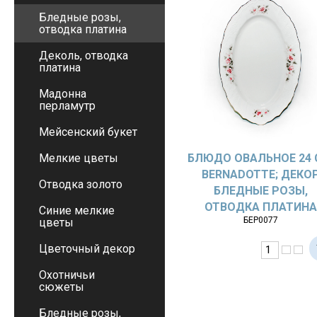
Бледные розы,
отводка платина
Деколь, отводка
платина
Мадонна
перламутр
Мейсенский букет
Мелкие цветы
БЛЮДО ОВАЛЬНОЕ 24 
BERNADOTTE; ДЕКО
Отводка золото
БЛЕДНЫЕ РОЗЫ,
ОТВОДКА ПЛАТИН
Синие мелкие
БЕР0077
цветы
Цветочный декор
Охотничьи
сюжеты
Бледные розы,