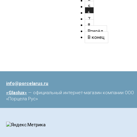
4
5
6
7
8
Вперёд
В конец
info@porcelarus.ru
«Glaslux»
— официальный интернет-магазин компании ООО
«Порцела Рус»